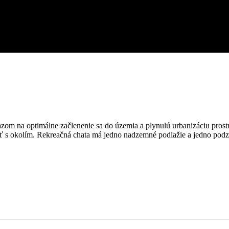
razom na optimálne začlenenie sa do územia a plynulú urbanizáciu pro
ať s okolím. Rekreačná chata má jedno nadzemné podlažie a jedno podz