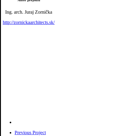
Autor projektu
Ing. arch. Juraj Zornička
http://zornickaarchitects.sk/
Previous Project